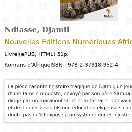
Arts
Sciences de
Contes
Arts
E
T
Enseignement
t
la nature
plastiques
C
H
Dr
d
R
primaire
c
Éducation
Théâtre
l
h
Sciences
Arts du
B
D
Enseignement
P
e
Ndiasse, Djamil
Poésie
humaines
spectacle
G
secondaire
d
c
Nouvelles Editions Numériques Afri
P
D
c
Littérature
Droit
Cinéma
Enseignement
É
l
Voir aussi
Livrel(ePUB, HTML) 51p.
pour enfants
D
D
technique et
La révolution passive au Cameroun
Romans d'Afrique
ISBN : 978-2-37918-952-4
Index
Sciences
Musique et
d
M
professionnel
MOURIR EN PAIX
Littérature
A
appliquées
danse
c
Foot Prints of Destiny
Auteur
jeunesse
e
D
et
Alphabétisation
La pièce raconte l’histoire tragique de Djamil, un je
La misère des temps
Peinture et
t
technologies
d’une famille modeste, envoyé par son père Samba
Karim
Collection
Bandes
S
dessin
Enseignement
dirigé par un marabout strict et autoritaire. Convain
dessinées
D
supérieur
et de donner à son fils une éducation eligieuse soli
Editeur
P
Photographie
doute pas qu’il l’expose à un système dur et injuste.
Gestion
Littérature
D
Pays
E
en langues
Langues
b