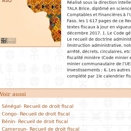
Réalisé sous la direction inte
TALA Brice, diplômé en scienc
ion
ans
tecture
isation scolaire et
Islam
Approches philosophiques
Mathématiques
Archéologie et préhistoire
Droit en général
Agriculture
Management
Etudes
Actual
Situa
Agron
Pharm
Comptables et Financières à l’
gogie
sophie
elles
anat
Pratiques religieuses
Logique et théorie de la
Biologie
Géographie
Droit public
Santé
Comptabilité finances
Groupe
Instit
Écono
Éleva
Médec
Faso, les 1 617 pages de ce Re
ignement primaire
connaissance
textes fiscaux à jour en vigue
ces de la nature
es
plastiques
Christianisme
Environnement
Histoire
Droit civil
Technologies de l'information
Ressources humaines
Mariag
Organi
Politi
Pêche
ignement secondaire
Philosophie de la nature
et de la communication
décembre 2017. 1. Le Code gén
nces humaines
tre
du spectacle
Biographies
Droit pénal
Gestion et contrôle de la
Femme
Gouve
Produc
Énergi
Le recueil de doctrine administ
ignement technique et
Éthique
production
admini
ie
ma
Psychologie
Droit fiscal
Inform
Travai
Eau
(Instruction administrative, not
ssionnel
Marketing et communication
Relati
arrêté, décrets, circulaires, etc
ces appliquées et
rature pour enfants
que et danse
Démographie
Droit douanier
Crimin
Entrep
Assai
bétisation
fiscalité minière (Code minier 
nologies
rature jeunesse
ure et dessin
Anthropologie et ethnologie
Droit du travail
Finan
ignement supérieur
minier communautaire de l’UEMO
ion
investissements ; 6. Les autres 
es dessinées
ographie
Sociologie
Droit OHADA
Comme
complété par 1le calendrier fis
rature en langues
ues
Politique
Droit bancaire
Relat
nales
intern
ne
Economie
Droit des assurances
s
Secte
Voir aussi
ges
Droit de la propriété
ques littéraires
intellectuelle
s
Sénégal- Recueil de droit fiscal
Droit foncier et immobilier
Congo- Recueil de droit fiscal
Bénin- Recueil de droit fiscal
Cameroun- Recueil de droit fiscal