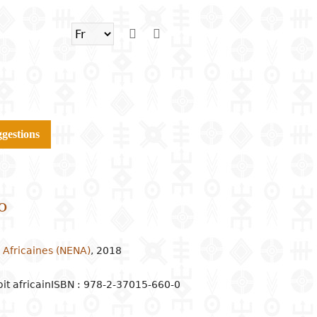
gestions
o
 Africaines (NENA)
,
2018
t africain
ISBN : 978-2-37015-660-0