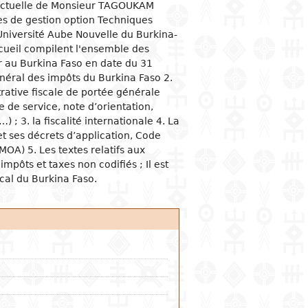
llectuelle de Monsieur TAGOUKAM
es de gestion option Techniques
 sociologiques
ités et vie politiques
tion économique
omie
acologie
Université Aube Nouvelle du Burkina-
s et organisations
utions politiques
mie du développement
ge
ine
cueil compilent l'ensemble des
ur au Burkina Faso en date du 31
e et famille
sation judiciaire
ques économiques
éral des impôts du Burkina Faso 2.
 et féminisme
rnement et
tion et industrie
e
rative fiscale de portée générale
stration publique
ation et communication
l
e de service, note d’orientation,
ons internationales
…) ; 3. la fiscalité internationale 4. La
alité
reneuriat
nissement
et ses décrets d’application, Code
ces banques et monnaie
A) 5. Les textes relatifs aux
impôts et taxes non codifiés ; Il est
rce intérieur
cal du Burkina Faso.
ions économiques
ationales
urs économiques