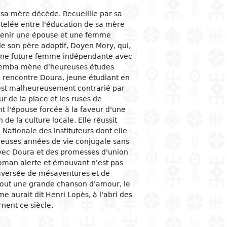
a mère décède. Recueillie par sa
ogical studies
nd political life
ic situation
omy
acology
rtelée entre l'éducation de sa mère
 and organizations
al institutions
opment economy
ge
ine
venir une épouse et une femme
de son père adoptif, Doyen Mory, qui,
ge and family
al organization
ic policies
e une future femme indépendante avec
 and feminism
nment and public
tion and industry
y
e Demba mène d'heureuses études
stration
le rencontre Doura, jeune étudiant en
ation and
nication
ational relationships
est malheureusement contrarié par
reneurship
tion
 de la place et les ruses de
e banks and currency
l'épouse forcée à la faveur d'une
de la culture locale. Elle réussit
al trade
Nationale des Instituteurs dont elle
ational economic
euses années de vie conjugale sans
ons
avec Doura et des promesses d'union
mic sectors
 roman alerte et émouvant n'est pas
raversée de mésaventures et de
 tout une grande chanson d'amour, le
me aurait dit Henri Lopès, à l'abri des
nent ce siècle.