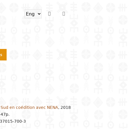
s
du Sud en coédition avec NENA
,
2018
447p.
-37015-700-3