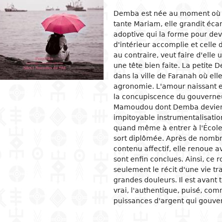
Demba est née au moment où s
ion
ls
tecture
l organization and
Islam
Philosophical approaches
Mathematics
Archeology and prehistory
Law in general
Agriculture
Management
Sociol
News a
Econom
Agron
Pharm
tante Mariam, elle grandit éca
gogy
osophy
s
and crafts
Religious practices
Logic and theory of knowledge
Biology
Geography
Public Law
Health
Financial accounting
Groups
Politic
Devel
Éleva
Medic
adoptive qui la forme pour de
ary education
d'intérieur accomplie et celle 
al sciences
ic arts
Christianity
Philosophy of nature
Environment
History
Civil right
Information and
Human ressources
Marria
Judici
Econom
Peach
au contraire, veut faire d'ell
ndary education
communication technologies
l science
ter
rming Arts
Ethics
Biographies
Criminal Law
Production management and
Woman
Gover
Produc
Energ
une tête bien faite. La petit
ical and vocational
control
admini
dans la ville de Faranah où el
ry
ma
Psychology
Fiscal law
Inform
Job
Water
ation
Marketing and communication
commu
Intern
agronomie. L'amour naissant 
ed sciences and
ren's literature
c and dance
Demography
Customs law
Entrep
Sanita
acy
la concupiscence du gouverneur
nologies
Crime
 literature
ing and drawing
Anthropology and ethnology
Labor law
Financ
er Education
Mamoudou dont Demba devient 
gement
impitoyable instrumentalisation 
cs
ography
Sociology
OHADA law
Intern
quand même à entrer à l'École 
ature in national languages
uages
Politics
Bank right
Intern
sort diplômée. Après de nombr
relati
ys
ed
Economy
Insurance law
contenu affectif, elle renoue 
Econo
sont enfin conclues. Ainsi, ce
ary critics
l
Intellectual property law
seulement le récit d'une vie t
tianity
Land and real estate law
grandes douleurs. Il est avant
vrai, l'authentique, puisé, com
puissances d'argent qui gouver