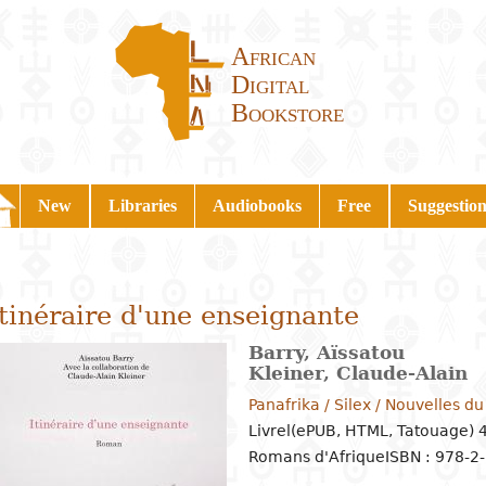
African
Digital
Bookstore
New
Libraries
Audiobooks
Free
Suggestion
Itinéraire d'une enseignante
Barry, Aïssatou
Kleiner, Claude-Alain
Panafrika / Silex / Nouvelles 
Livrel(ePUB, HTML, Tatouage) 
Romans d'Afrique
ISBN : 978-2