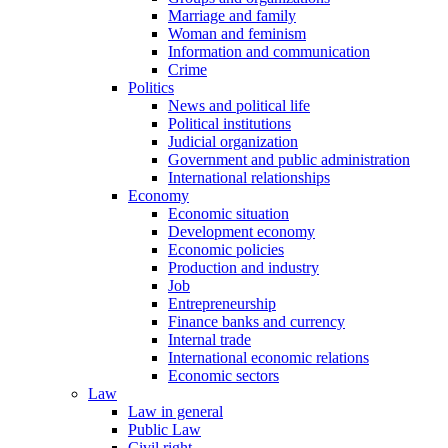
Marriage and family
Woman and feminism
Information and communication
Crime
Politics
News and political life
Political institutions
Judicial organization
Government and public administration
International relationships
Economy
Economic situation
Development economy
Economic policies
Production and industry
Job
Entrepreneurship
Finance banks and currency
Internal trade
International economic relations
Economic sectors
Law
Law in general
Public Law
Civil right