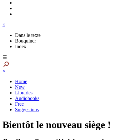
×
Dans le texte
Bouquiner
Index
☰
×
Home
New
Libraries
Audiobooks
Free
Suggestions
Bientôt le nouveau siège !