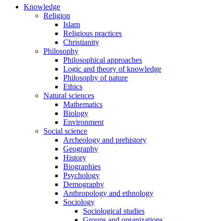
Knowledge
Religion
Islam
Religious practices
Christianity
Philosophy
Philosophical approaches
Logic and theory of knowledge
Philosophy of nature
Ethics
Natural sciences
Mathematics
Biology
Environment
Social science
Archeology and prehistory
Geography
History
Biographies
Psychology
Demography
Anthropology and ethnology
Sociology
Sociological studies
Groups and organizations