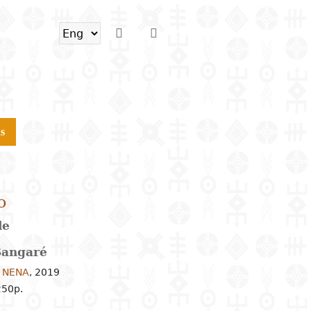
s
o
le
Sangaré
c NENA
,
2019
250p.