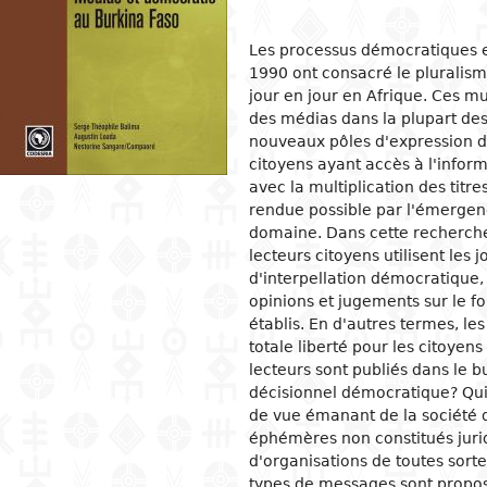
ion
ls
tecture
l organization and
Islam
Philosophical approaches
Mathematics
Archeology and prehistory
Law in general
Agriculture
Management
Sociol
News a
Econom
Agron
Pharm
Les processus démocratiques 
gogy
1990 ont consacré le pluralis
osophy
s
and crafts
Religious practices
Logic and theory of knowledge
Biology
Geography
Public Law
Health
Financial accounting
Groups
Politic
Devel
Éleva
Medic
ary education
jour en jour en Afrique. Ces mu
al sciences
ic arts
Christianity
Philosophy of nature
Environment
History
Civil right
Information and
Human ressources
Marria
Judici
Econom
Peach
des médias dans la plupart de
ndary education
communication technologies
l science
ter
rming Arts
Ethics
Biographies
Criminal Law
Production management and
Woman
Gover
Produc
Energ
nouveaux pôles d'expression d
ical and vocational
control
admini
citoyens ayant accès à l'infor
ry
ma
Psychology
Fiscal law
Inform
Job
Water
ation
Marketing and communication
commu
Intern
avec la multiplication des titre
ed sciences and
ren's literature
c and dance
Demography
Customs law
Entrep
Sanita
acy
rendue possible par l'émergen
nologies
Crime
 literature
ing and drawing
Anthropology and ethnology
Labor law
Financ
er Education
domaine. Dans cette recherche,
gement
lecteurs citoyens utilisent le
cs
ography
Sociology
OHADA law
Intern
d'interpellation démocratique,
ature in national languages
uages
Politics
Bank right
Intern
opinions et jugements sur le f
relati
établis. En d'autres termes, le
ys
ed
Economy
Insurance law
Econo
totale liberté pour les citoyens
ary critics
l
Intellectual property law
lecteurs sont publiés dans le 
tianity
Land and real estate law
décisionnel démocratique? Qui
de vue émanant de la société d
éphémères non constitués juri
d'organisations de toutes sort
types de messages sont proposé