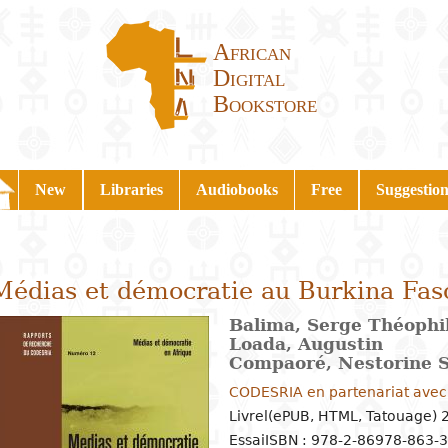
African
Digital
Bookstore
New
Libraries
Audiobooks
Free
Suggestion
Médias et démocratie au Burkina Fas
Balima, Serge Théophi
Loada, Augustin
Compaoré, Nestorine 
CODESRIA en partenariat ave
Livrel(ePUB, HTML, Tatouage) 
Essai
ISBN : 978-2-86978-863-3