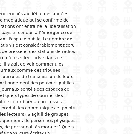
ogical studies
nd political life
ic situation
omy
acology
enclenchés au début des années
me médiatique qui se confirme de
 and organizations
al institutions
opment economy
ge
ine
tations ont entraîné la libéralisation
ge and family
al organization
ic policies
s pays et conduit à l'émergence de
 and feminism
nment and public
tion and industry
y
ans l'espace public. Le nombre de
stration
mation s'est considérablement accru
ation and
nication
ational relationships
s de presse et des stations de radios
reneurship
tion
ce d'un secteur privé dans ce
e banks and currency
 il s'agit de voir comment les
s journaux comme des tribunes
al trade
 courroies de transmission de leurs
ational economic
onctionnement des pouvoirs publics
ons
s journaux sont-ils des espaces de
mic sectors
 et quels types de courrier des
but de contribuer au processus
 produit les communiqués et points
es lecteurs? S'agit-il de groupes
diquement, de personnes physiques,
es, de personnalités morales? Quels
s dans leurs écrits? La