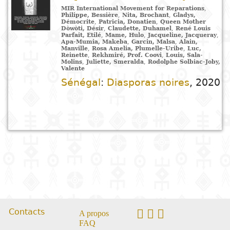
Arts
Sciences de
Contes
Arts
E
T
Enseignement
t
MIR International Movement for Reparations
,
Philippe, Bessière
,
Nita, Brochant
,
Gladys,
la nature
plastiques
C
H
Dr
d
R
primaire
c
Démocrite
,
Patricia, Donatien
,
Queen Mother
Dòwòti, Désir
,
Claudette, Duhamel
,
René Louis
Éducation
Théâtre
l
h
Parfait, Etilé
,
Mame, Hulo
,
Jacqueline, Jacqueray
,
Apa-Mumia, Makeba
,
Garcin, Malsa
,
Alain,
Sciences
Arts du
B
D
Enseignement
P
e
Manville
,
Rosa Amelia, Plumelle-Uribe
,
Luc,
Reinette
,
Rekhmiré, Prof. Coovi
,
Louis, Sala-
Poésie
humaines
spectacle
G
secondaire
d
c
Molins
,
Juliette, Smeralda
,
Rodolphe Solbiac-Joby,
Valente
P
D
c
Sénégal
:
Diasporas noires
,
2020
Littérature
Droit
Cinéma
Enseignement
É
l
pour enfants
D
D
technique et
Index
Sciences
Musique et
d
M
professionnel
Littérature
A
appliquées
danse
c
Auteur
jeunesse
e
D
et
Alphabétisation
Peinture et
t
technologies
Collection
Bandes
S
dessin
Enseignement
dessinées
D
supérieur
Editeur
P
Photographie
Gestion
Littérature
D
Contacts
A propos
Pays
FAQ
E
en langues
Langues
b