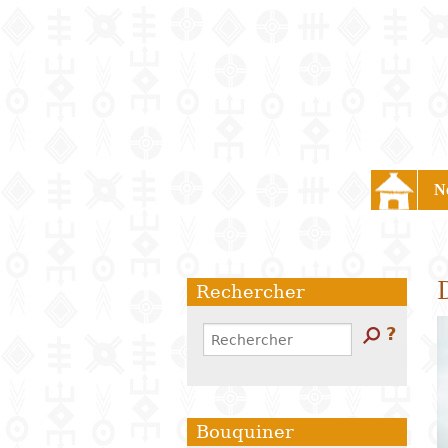
Aller
au
contenu
principal
Skip
to
search
N
Rechercher
Rechercher
?
Formulaire
de
recherche
Bouquiner