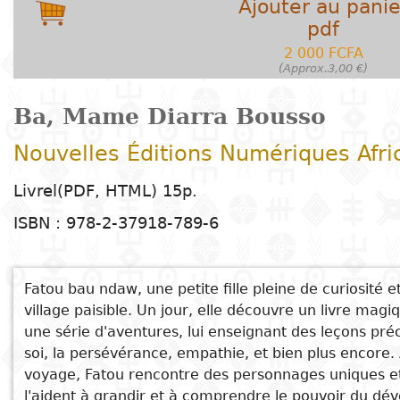
Ajouter au panie
Arts
Sciences de
Contes
Arts
E
T
Enseignement
t
pdf
la nature
plastiques
C
H
Dr
d
R
primaire
c
2 000 FCFA
Éducation
Théâtre
l
h
(Approx.3,00 €)
Sciences
Arts du
B
D
Enseignement
P
e
Poésie
humaines
spectacle
G
secondaire
d
c
Ba, Mame Diarra Bousso
P
D
c
Nouvelles Éditions Numériques Afri
Littérature
Droit
Cinéma
Enseignement
É
l
pour enfants
D
D
technique et
Voir aussi
Livrel(PDF, HTML) 15p.
Index
Sciences
Musique et
d
M
professionnel
ISBN : 978-2-37918-789-6
Littérature
A
Le petit chien
appliquées
danse
c
Auteur
jeunesse
e
D
La première pandémie sur terre / Mbas mu njëkk
et
Alphabétisation
ci kaw suuf
Peinture et
t
technologies
Fatou bau ndaw, une petite fille pleine de curiosité 
Collection
L'Esti (éducation, science, technologie,
Bandes
S
dessin
Enseignement
village paisible. Un jour, elle découvre un livre magi
innovation), un levier pour le développement
dessinées
D
supérieur
une série d'aventures, lui enseignant des leçons pré
Editeur
africain
P
Photographie
Gestion
soi, la persévérance, empathie, et bien plus encore
Les couffins de l’équinoxe
Littérature
D
voyage, Fatou rencontre des personnages uniques et
Pays
La fille de Mame Coumba Bang
E
en langues
Langues
b
l'aident à grandir et à comprendre le pouvoir du d