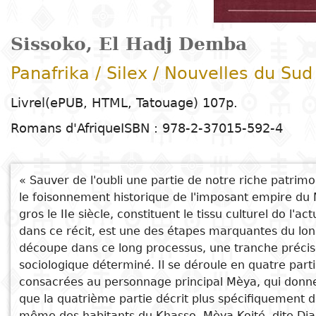
Arts
Sciences de
Contes
Arts
E
T
Enseignement
t
la nature
plastiques
C
H
Dr
d
R
primaire
c
Sissoko, El Hadj Demba
Éducation
Théâtre
l
h
Sciences
Arts du
B
D
Enseignement
P
e
Panafrika / Silex / Nouvelles du Su
Poésie
humaines
spectacle
G
secondaire
d
c
P
D
Livrel(ePUB, HTML, Tatouage) 107p.
c
Littérature
Droit
Cinéma
Enseignement
É
l
Romans d'Afrique
ISBN : 978-2-37015-592-4
pour enfants
D
D
technique et
Index
Sciences
Musique et
d
M
professionnel
Littérature
A
appliquées
danse
« Sauver de l'oubli une partie de notre riche patrim
c
Auteur
jeunesse
e
D
le foisonnement historique de l'imposant empire du M
et
Alphabétisation
gros le IIe siècle, constituent le tissu culturel do l'ac
Peinture et
t
technologies
Collection
dans ce récit, est une des étapes marquantes du long
Bandes
S
dessin
Enseignement
découpe dans ce long processus, une tranche précise 
dessinées
D
supérieur
sociologique déterminé. Il se déroule en quatre parti
Editeur
P
Photographie
Gestion
consacrées au personnage principal Mèya, qui donne
Littérature
D
que la quatrième partie décrit plus spécifiquement des
Pays
E
en langues
Langues
b
même des habitants du Khasso. Mèya Koité, dite Diali