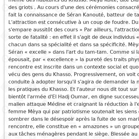
nationales
des griots . Au cours d'une des cérémonies consacré
Sujet
Cuisine
D
fait la connaissance de Séran Kanouté, batteur de ta
L'attraction est consécutive à un coup de foudre. Du
Essais
a
Titre
s'empare aussitôt des cours » Par ailleurs, l'attrac
Voyages
sorte de fatalité : en effet il s'agit de deux individus 
Critiques
D
Voir aussi
chacun dans sa spécialité et dans sa spécificité. Mèy
Sports
littéraires
p
Séran « excelle » dans l'art du tam-tam. Comme si 
Bendr Gomde
i
épousait, par « excellence » la pureté des traits p
Bendr Gomde
rencontre est inscrite dans un contexte social et quot
Bendr Gomde
D
vécu des gens du Khasso. Progressivement, on voit 
Le tam-tam de Ndiague Samb
e
conduite à adopter lorsqu'il s'agira de demander la
Que résonnent les tam-tams Suivi de L'événement
les pratiques du Khasso. Et l'auteur nous dit tout su
bientôt l'armée d'El Hadj Oumar, en digne successe
malien attaque Médine et craignant la réduction à l
femme Mèya qui par patriotisme soutenait les siens 
sombrer dans le désespoir après la fuite de son mari, 
rencontre, elle constitue en « amazones » un groupe
aux tâches ménagères pendant le siège. Blessée au fr