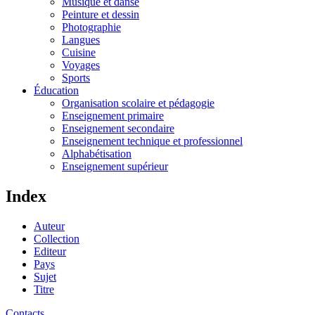
Musique et danse
Peinture et dessin
Photographie
Langues
Cuisine
Voyages
Sports
Éducation
Organisation scolaire et pédagogie
Enseignement primaire
Enseignement secondaire
Enseignement technique et professionnel
Alphabétisation
Enseignement supérieur
Index
Auteur
Collection
Editeur
Pays
Sujet
Titre
Contacts