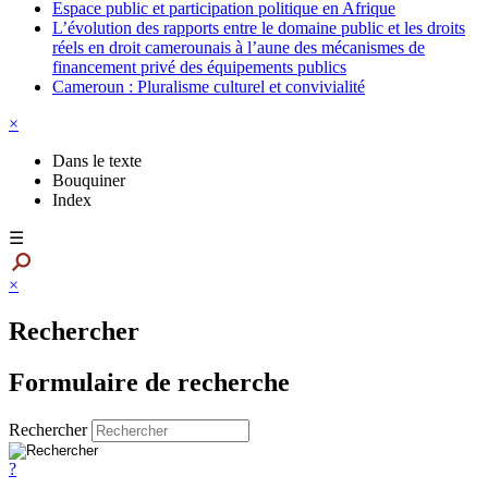
Espace public et participation politique en Afrique
L’évolution des rapports entre le domaine public et les droits
réels en droit camerounais à l’aune des mécanismes de
financement privé des équipements publics
Cameroun : Pluralisme culturel et convivialité
×
Dans le texte
Bouquiner
Index
☰
×
Rechercher
Formulaire de recherche
Rechercher
?