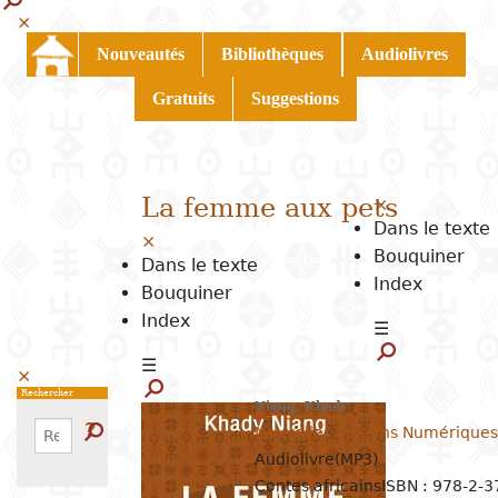
×
Nouveautés
Bibliothèques
Audiolivres
Gratuits
Suggestions
La femme aux pets
×
Dans le texte
×
Bouquiner
Dans le texte
Index
Bouquiner
Index
☰
☰
×
Rechercher
Niang, Khady
Rechercher
?
Rechercher
Nouvelles Éditions Numériques
Audiolivre(MP3)
Contes africains
ISBN : 978-2-