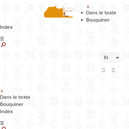
Aller
×
Librairie
Numérique
au
Africaine
Dans le texte
contenu
Bouquiner
principal
Index
Skip
☰
to
search
×
Dans le texte
Bouquiner
Index
☰