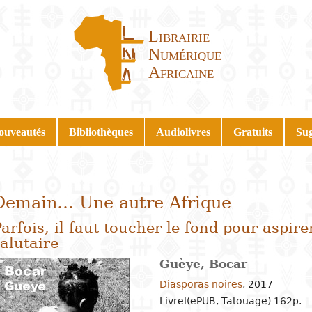
Librairie
Numérique
Africaine
ouveautés
Bibliothèques
Audiolivres
Gratuits
Sug
Demain… Une autre Afrique
arfois, il faut toucher le fond pour aspi
alutaire
Guèye, Bocar
Diasporas noires
,
2017
Livrel(ePUB, Tatouage) 162p.