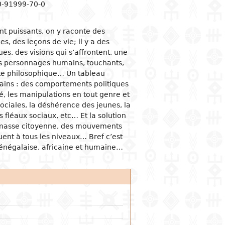
0-91999-70-0
 sociologiques
ités et vie politiques
tion économique
omie
acologie
nt puissants, on y raconte des
s et organisations
utions politiques
mie du développement
ge
ine
, des leçons de vie; il y a des
e et famille
sation judiciaire
ques économiques
es, des visions qui s’affrontent, une
es personnages humains, touchants,
 et féminisme
rnement et
tion et industrie
e
stration publique
e philosophique… Un tableau
ation et communication
l
cains : des comportements politiques
ons internationales
alité
reneuriat
nissement
té, les manipulations en tout genre et
sociales, la déshérence des jeunes, la
ces banques et monnaie
s fléaux sociaux, etc… Et la solution
rce intérieur
 masse citoyenne, des mouvements
ions économiques
quent à tous les niveaux… Bref c’est
ationales
énégalaise, africaine et humaine…
urs économiques