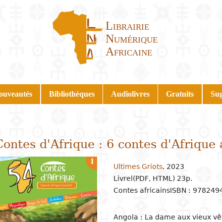
Librairie
Numérique
Africaine
ouveautés
Bibliothèques
Audiolivres
Gratuits
Sug
Contes d'Afrique : 6 contes d'Afrique 
Ultimes Griots
,
2023
Livrel(PDF, HTML) 23p.
Contes africains
ISBN : 97824
Angola : La dame aux vieux vê