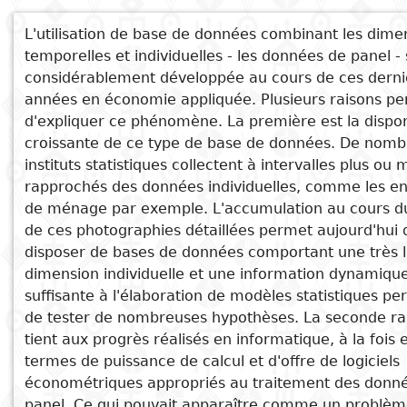
Subject
L'utilisation de base de données combinant les dime
I
Essays
Cooked
E
temporelles et individuelles - les données de panel - 
p
considérablement développée au cours de ces derni
Title
Literary
Travel
années en économie appliquée. Plusieurs raisons p
L
critics
d'expliquer ce phénomène. La première est la disponi
Christianity
r
croissante de ce type de base de données. De nom
See also
l
instituts statistiques collectent à intervalles plus ou 
rapprochés des données individuelles, comme les e
ÉCONOMÉTRIE
de ménage par exemple. L'accumulation au cours d
Déterminants de la compétitivité
de ces photographies détaillées permet aujourd'hui 
financière des PME Sénégalaises
disposer de bases de données comportant une très 
Participation des collectivités locales
dimension individuelle et une information dynamiqu
du Tchad au développement
suffisante à l'élaboration de modèles statistiques p
économique etsocial
de tester de nombreuses hypothèses. La seconde ra
Cadre d'analyse et d'interprétation
tient aux progrès réalisés en informatique, à la fois 
des indicateurs d'incitation
termes de puissance de calcul et d'offre de logiciels
économétriques appropriés au traitement des donn
économique d'avantage comparatif et
panel. Ce qui pouvait apparaître comme un problè
de compétitivité