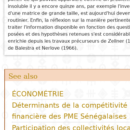
insoluble il y a encore quinze ans, par exemple l'inve
La littérature camerounaise depuis
d'une matrice de grande taille, est aujourd'hui deve
l'époque coloniale. Figures et
routinier. Enfin, la réflexion sur la manière pertinent
esthétiques
traiter l'information disponible en fonction des quest
posées et des hypothèses retenues s'est considéra
enrichie depuis les travaux précurseurs de Zellner (
de Balestra et Nerlove (1966).