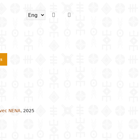
s
avec NENA
,
2025