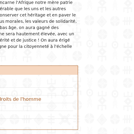
incarne l'Afrique notre mère patrie
férable que les uns et les autres
ogical studies
nd political life
ic situation
omy
acology
onserver cet héritage et en paver le
 and organizations
al institutions
opment economy
ge
ine
us morales, les valeurs de solidarité,
 bas âge, on aura gagné des
ge and family
al organization
ic policies
e sera hautement élevée, avec un
 and feminism
nment and public
tion and industry
y
érité et de justice ! On aura érigé
stration
ation and
e pour la citoyenneté à l'échelle
nication
ational relationships
reneurship
tion
e banks and currency
al trade
ational economic
ons
mic sectors
roits de l'homme