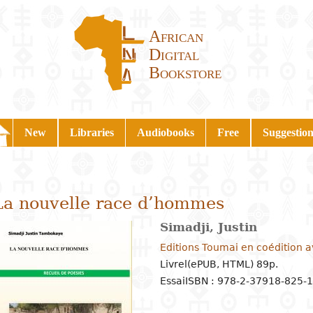
African
Digital
Bookstore
New
Libraries
Audiobooks
Free
Suggestion
La nouvelle race d’hommes
Simadji, Justin
Editions Toumai en coédition 
Livrel(ePUB, HTML) 89p.
Essai
ISBN : 978-2-37918-825-1