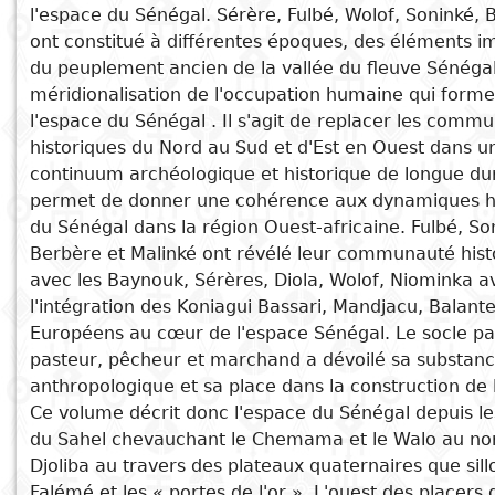
l'espace du Sénégal. Sérère, Fulbé, Wolof, Soninké, 
Subject
ont constitué à différentes époques, des éléments i
I
Essays
Cooked
E
du peuplement ancien de la vallée du fleuve Sénégal
p
méridionalisation de l'occupation humaine qui form
Title
Literary
Travel
l'espace du Sénégal . Il s'agit de replacer les comm
See also
L
critics
historiques du Nord au Sud et d'Est en Ouest dans u
Christianity
r
L'Administration d'État au Sénégal
continuum archéologique et historique de longue du
L’histoire du Sénégal du Xème au
l
permet de donner une co­hérence aux dynamiques 
XXème siècle
du Sénégal dans la région Ouest-africaine. Fulbé, So
Berbère et Malinké ont révélé leur communauté hist
Espaces, culture matérielle et
avec les Baynouk, Sérères, Diola, Wolof, Niominka a
identités en Sénégambie
l'intégration des Koniagui Bassari, Mandjacu, Balante
La cause du peuple
Européens au cœur de l'espace Sénégal. Le socle pa
Guiss Guiss
pasteur, pêcheur et marchand a dévoilé sa substan
anthropologique et sa place dans la construction de 
Ce volume décrit donc l'espace du Sénégal depuis le
du Sahel chevauchant le Chemama et le Walo au nor
Djoliba au travers des plateaux quaternaires que sil­l
Falémé et les « portes de l'or ». L'ouest des placers 