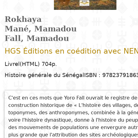
Arts
Natural
Tales
E
I
t
G
sciences
Plastic arts
C
C
a
H
Primary
k
Rokhaya
Education
Theater
H
c
r
education
Mané, Mamadou
Social
Performing
C
P
t
Poetry
science
Arts
B
P
Fall, Mamadou
Secondary
n
F
m
education
HGS Éditions en coédition avec NE
Children's
Law
Cinema
P
E
a
literature
C
Technical
Livrel(HTML) 704p.
Index
Applied
Music and
D
M
and
Histoire générale du Sénégal
ISBN : 9782379186
Youth
L
sciences and
dance
a
vocational
Author
literature
A
technologies
c
education
O
Painting and
a
C'est en ces mots que Yoro Fall ouvrait le registre de
Collection
Comics
drawing
e
Literacy
construction historique de « L'histoire des villages, d
B
Management
toponymes, des anthroponymes, combinée à la géné
Publisher
Literature in
Photography
S
voire l'histoire dynastique, donne à l'histoire du peu
Higher
I
national
des mouvements de populations une envergure aut
Education
Country
l
plus grande que l'attribution des sites archéologiques 
languages
Languages
Po