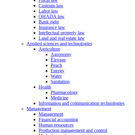
Fiscal law
Customs law
Labor law
OHADA law
Bank right
Insurance law
Intellectual property law
Land and real estate law
Applied sciences and technologies
Agriculture
Agronomy
Élevage
Peach
Energy
Water
Sanitation
Health
Pharmacology
Medicine
Information and communication technologies
Management
Management
Financial accounting
Human ressources
Production management and control