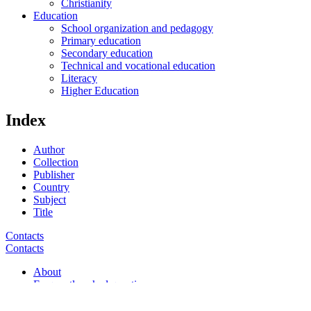
Christianity
Education
School organization and pedagogy
Primary education
Secondary education
Technical and vocational education
Literacy
Higher Education
Index
Author
Collection
Publisher
Country
Subject
Title
Contacts
Contacts
About
Frequently asked questions
Legal Notice