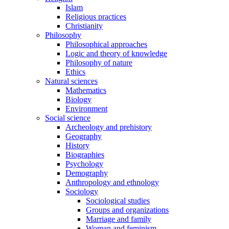
Islam
Religious practices
Christianity
Philosophy
Philosophical approaches
Logic and theory of knowledge
Philosophy of nature
Ethics
Natural sciences
Mathematics
Biology
Environment
Social science
Archeology and prehistory
Geography
History
Biographies
Psychology
Demography
Anthropology and ethnology
Sociology
Sociological studies
Groups and organizations
Marriage and family
Woman and feminism