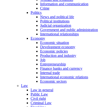
Information and communication
Crime
Politics
News and political life
Political institutions
Judicial organization
Government and public administration
International relationships
Economy
Economic situation
Development economy
Economic policies
Production and industry
Job
Entrepreneurship
Finance banks and currency
Internal trade
International economic relations
Economic sectors
Law
Law in general
Public Law
Civil right
Criminal Law