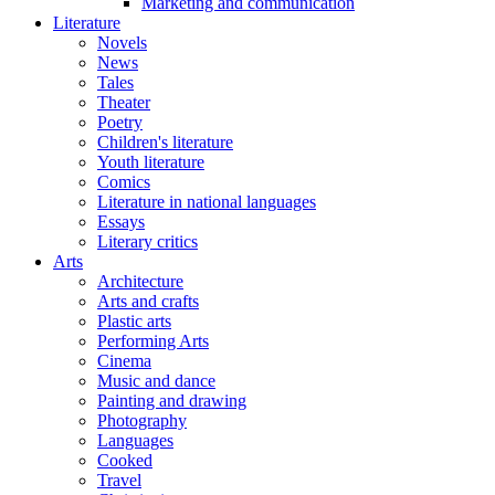
Marketing and communication
Literature
Novels
News
Tales
Theater
Poetry
Children's literature
Youth literature
Comics
Literature in national languages
Essays
Literary critics
Arts
Architecture
Arts and crafts
Plastic arts
Performing Arts
Cinema
Music and dance
Painting and drawing
Photography
Languages
Cooked
Travel