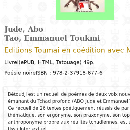
Arts
Natural
Tales
E
I
t
G
sciences
Plastic arts
C
C
a
H
Primary
k
Education
Theater
H
c
r
education
Social
Performing
C
P
t
Jude, Abo
Poetry
science
Arts
B
P
Secondary
n
Tao, Emmanuel Toukmi
F
m
education
Editions Toumai en coédition avec
Children's
Law
Cinema
P
E
a
literature
C
Technical
See also
Livrel(ePUB, HTML, Tatouage) 49p.
Index
Applied
Music and
D
M
and
Poésie noire
ISBN : 978-2-37918-677-6
Youth
L
sciences and
dance
Mon peuple, ma culture, mon âme!
a
vocational
Author
literature
A
Charbon de bois
technologies
c
education
O
Painting and
a
L'importance de la motivation sur la
Collection
Bétoudji est un recueil de poèmes de deux voix nouv
Comics
performance organisationnelle des
drawing
e
Literacy
émanant du Tchad profond (ABO Jude et Emmanuel
B
entreprises
Management
Ce recueil de 26 textes poétiquement réussis de par
Publisher
Yam-kou ou le chant du feu
Literature in
Photography
S
Higher
thématique, son ergonyme, son praxonyme, son to
I
Les rêves du jour et de la nuit
national
anthroponyme propre aux réalités tchadiennes, est u
Education
Country
l
languages
Languages
Po
tissu intertextuel.